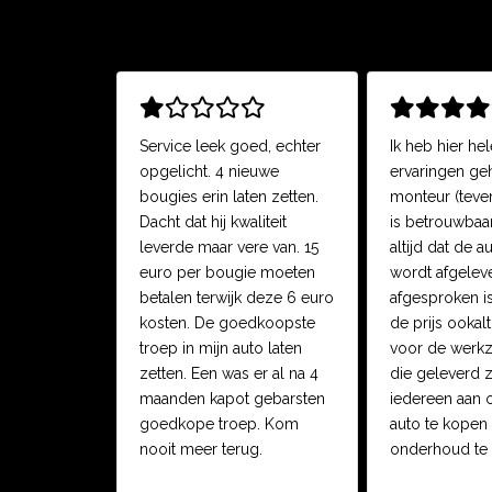
Service leek goed, echter
Ik heb hier he
opgelicht. 4 nieuwe
ervaringen ge
bougies erin laten zetten.
monteur (teve
Dacht dat hij kwaliteit
is betrouwbaa
leverde maar vere van. 15
altijd dat de a
euro per bougie moeten
wordt afgelev
betalen terwijk deze 6 euro
afgesproken is
kosten. De goedkoopste
de prijs ookalt
troep in mijn auto laten
voor de werk
zetten. Een was er al na 4
die geleverd zi
maanden kapot gebarsten
iedereen aan o
goedkope troep. Kom
auto te kopen 
nooit meer terug.
onderhoud te 