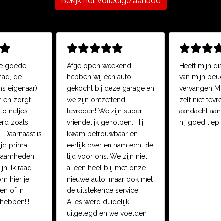
Bekijk het volledige aanbod
le goede
Afgelopen weekend
Heeft mijn dis
had, de
hebben wij een auto
van mijn pe
ns eigenaar)
gekocht bij deze garage en
vervangen M
r en zorgt
we zijn ontzettend
zelf niet tev
uto netjes
tevreden! We zijn super
aandacht aan
erd zoals
vriendelijk geholpen. Hij
hij goed liep
. Daarnaast is
kwam betrouwbaar en
ijd prima
eerlijk over en nam echt de
zaamheden
tijd voor ons. We zijn niet
jn. Ik raad
alleen heel blij met onze
m hier je
nieuwe auto, maar ook met
en of in
de uitstekende service.
hebben!!!
Alles werd duidelijk
uitgelegd en we voelden