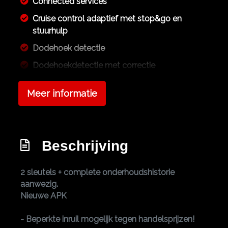
Connected services
Cruise control adaptief met stop&go en
stuurhulp
Dodehoek detectie
Dodehoekdetectie met correctie
Elektronisch stabiliteits programma
Meer informatie
Hoofd airbag(s) achter
Hoofd airbag(s) voor
Keyless start
Beschrijving
Knie airbag(s)
Kruisend verkeer detectie
2 sleutels + complete onderhoudshistorie
aanwezig.
Passagiersairbag
Nieuwe APK
Rijstrooksensor met correctie
- Beperkte inruil mogelijk tegen handelsprijzen!
Sfeerverlichting