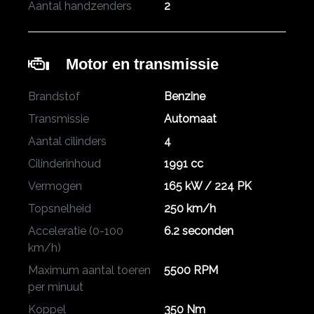
Aantal handzenders
2
Motor en transmissie
Brandstof
Benzine
Transmissie
Automaat
Aantal cilinders
4
Cilinderinhoud
1991 cc
Vermogen
165 kW / 224 PK
Topsnelheid
250 km/h
Acceleratie (0-100
6.2 seconden
km/h)
Maximum aantal toeren
5500 RPM
per minuut
Koppel
350 Nm