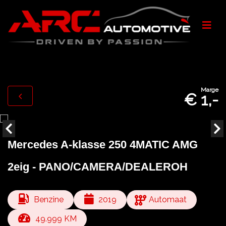
Marge
€ 1,-
Mercedes A-klasse 250 4MATIC AMG
2eig - PANO/CAMERA/DEALEROH
Benzine
2019
Automaat
49.999 KM