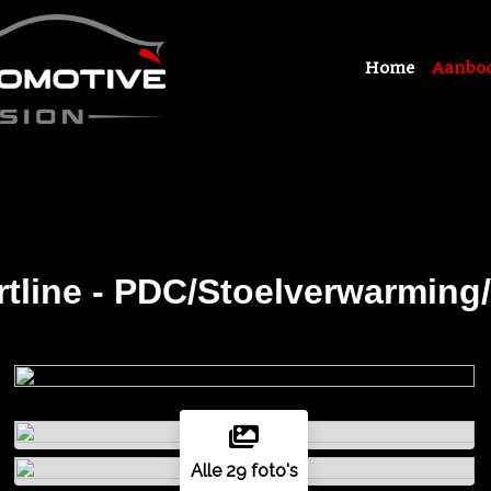
Home
Aanbo
tline - PDC/Stoelverwarming
Alle 29 foto's