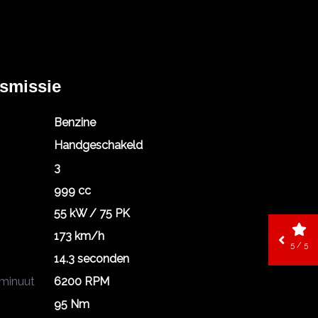
nsmissie
Benzine
Handgeschakeld
3
999 cc
55 kW / 75 PK
173 km/h
5 / 5
14.3 seconden
 minuut
6200 RPM
95 Nm