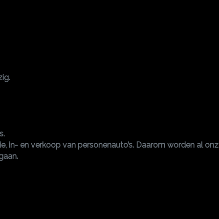
ig.
s.
atie, in- en verkoop van personenauto’s. Daarom worden al on
gaan.