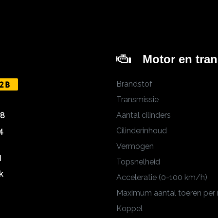
Motor en tra
Brandstof
2B
Transmissie
Aantal cilinders
18
Cilinderinhoud
4
Vermogen
M
Topsnelheid
k
Acceleratie (0-100 km/h)
Maximum aantal toeren per
Koppel