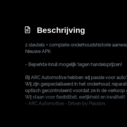
Bestuurdersairbag
Bluetooth
Brake assist system
Beschrijving
Elektronisch sper differentieel
Elektronisch stabiliteits programma
2 sleutels + complete onderhoudshistorie aanwez
Nieuwe APK
Elektronische remkrachtverdeling
Hoofd airbag(s) voor
- Beperkte inruil mogelijk tegen handelsprijzen!
Kleur grijs
Bij ARC Automotive hebben wij passie voor auto'
Passagiersairbag
Wij zijn gespecialiseerd in het onderhoud, repar
optisch gecontroleerd voordat ze in de verkoop 
Vervolgbotsing preventie
Wij staan voor flexibiliteit, eerlijkheid en kwaliteit!
Zij airbag(s) voor
- ARC Automotive - Driven by Passion.
ARC Automotive
Duizeldonksestraat 11b