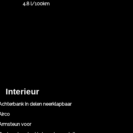
4.8 l/100km
Interieur
Achterbank in delen neerklapbaar
Airco
Armsteun voor