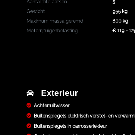
Aantal zitplaatsen
5
Gewicht
955 kg
Maximum massa geremd
800 kg
Motorrijtuigenbelasting
€ 119 - 12
Exterieur
Achterruitwisser
Buitenspiegels elektrisch verstel- en verwar
Buitenspiegels in carrosseriekleur