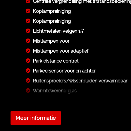
Centrale vergrendeling met afstandsbedienin
Koplampreiniging
Koplampreiniging
Lichtmetalen velgen 15"
Mistlampen voor
Mistlampen voor adaptief
Park distance control
Parkeersensor voor en achter
Ruitensproeiers/wisserbladen verwarmbaar
Warmtewerend glas
Overige
Anti blokkeer systeem
Meer informatie
Anti doorslip regeling