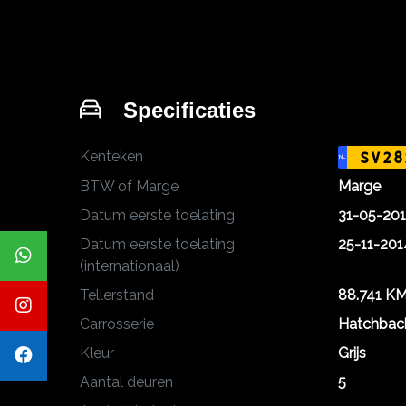
Specificaties
Kenteken
SV28
NL
BTW of Marge
Marge
Datum eerste toelating
31-05-20
Datum eerste toelating
25-11-201
(internationaal)
Tellerstand
88.741 K
Carrosserie
Hatchbac
Kleur
Grijs
Aantal deuren
5