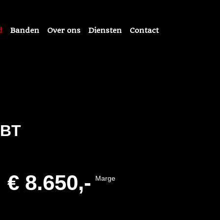
d
Banden
Over ons
Diensten
Contact
/BT
€ 8.650,-
Marge