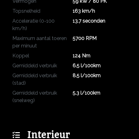
Vermogen
59 kW / 80 PK
Topsnelheid
163 km/h
Acceleratie (0-100
13.7 seconden
km/h)
Maximum aantal toeren
5700 RPM
per minuut
Koppel
124 Nm
Gemiddeld verbruik
6.5 l/100km
Gemiddeld verbruik
8.5 l/100km
(stad)
Gemiddeld verbruik
5.3 l/100km
(snelweg)
Interieur