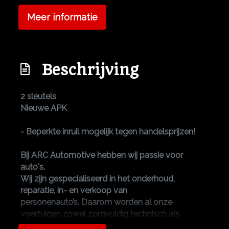
Centrale vergrendeling met afstandsbediening
Meer informatie
Dimlichten automatisch
Extra getint glas achter
Beschrijving
Getint glas
Lichtmetalen velgen 16"
2 sleutels
Trekhaak
Nieuwe APK
Overige
- Beperkte inruil mogelijk tegen handelsprijzen!
Anti blokkeer systeem
Bij ARC Automotive hebben wij passie voor
Bestuurdersairbag
auto's.
Wij zijn gespecialiseerd in het onderhoud,
Elektronische remkrachtverdeling
reparatie, in- en verkoop van
Passagiersairbag
personenauto’s. Daarom worden al onze
voertuigen zowel zorgvuldig technisch als
Zij airbag(s) voor
optisch gecontroleerd voordat ze in de verkoop