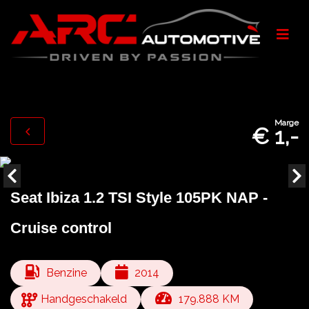
Marge
€ 1,-
Seat Ibiza 1.2 TSI Style 105PK NAP -
Cruise control
Benzine
2014
Handgeschakeld
179.888 KM