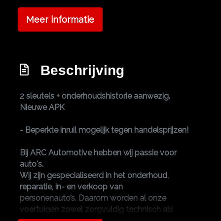
Exterieur
Meer informatie
Buitenspiegels elektrisch verstel- en
verwarmbaar
Centrale vergrendeling met afstandsbediening
Beschrijving
Getint glas
Lichtmetalen velgen 15"
2 sleutels + onderhoudshistorie aanwezig.
Nieuwe APK
- Beperkte inruil mogelijk tegen handelsprijzen!
Bij ARC Automotive hebben wij passie voor
auto's.
Wij zijn gespecialiseerd in het onderhoud,
reparatie, in- en verkoop van
personenauto’s. Daarom worden al onze
voertuigen zowel zorgvuldig technisch als
optisch gecontroleerd voordat ze in de verkoop