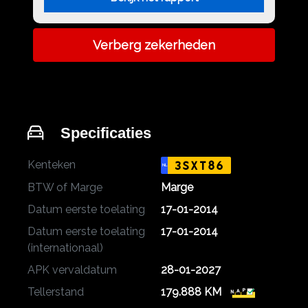
Verberg zekerheden
Specificaties
Kenteken
3SXT86
NL
BTW of Marge
Marge
Datum eerste toelating
17-01-2014
Datum eerste toelating
17-01-2014
(internationaal)
APK vervaldatum
28-01-2027
Tellerstand
179.888 KM