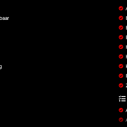
mbaar
g