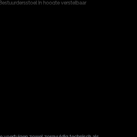
Bestuurdersstoel in hoogte verstelbaar
Elektrische ramen voor
Stuur verstelbaar
Stuurbekrachtiging
ze voertuigen zowel zorgvuldig technisch als