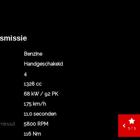
nsmissie
Benzine
Handgeschakeld
4
1328 cc
68 kW / 92 PK
175 km/h
11.0 seconden
 minuut
5800 RPM
5 / 5
116 Nm