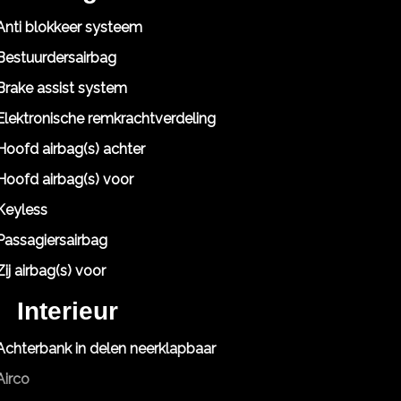
Anti blokkeer systeem
Bestuurdersairbag
Brake assist system
Elektronische remkrachtverdeling
Hoofd airbag(s) achter
Hoofd airbag(s) voor
Keyless
Passagiersairbag
Zij airbag(s) voor
Interieur
Achterbank in delen neerklapbaar
Airco