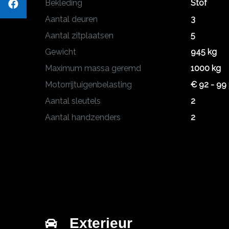
Bekleding
Stof
Aantal deuren
3
Aantal zitplaatsen
5
Gewicht
945 kg
Maximum massa geremd
1000 kg
Motorrijtuigenbelasting
€ 92 - 99 
Aantal sleutels
2
Aantal handzenders
2
Exterieur