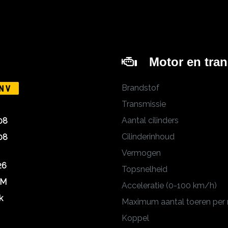
Motor en tra
Brandstof
NV
Transmissie
Aantal cilinders
08
Cilinderinhoud
08
Vermogen
26
Topsnelheid
KM
Acceleratie (0-100 km/h)
k
Maximum aantal toeren per
Koppel