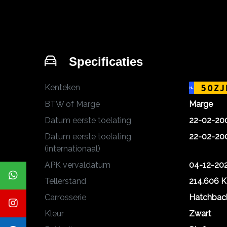
Specificaties
Kenteken
50ZJ
NL
BTW of Marge
Marge
Datum eerste toelating
22-02-20
Datum eerste toelating
22-02-20
(internationaal)
APK vervaldatum
04-12-20
Tellerstand
214.606 
Carrosserie
Hatchbac
Kleur
Zwart