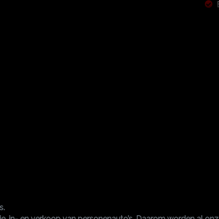
s.
atie, in- en verkoop van personenauto’s. Daarom worden al on