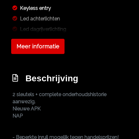
Keyless entry
Led achterlichten
Led dagrijverlichting
Lichtmetalen velgen 16"
Meer informatie
Lichtmetalen velgen 18"
Mistlampen voor
Park distance control
Beschrijving
Parkeersensor achter
Sportvelgen
2 sleutels + complete onderhoudshistorie
aanwezig.
Trekhaak
Nieuwe APK
Interieur
NAP
Achterbank in delen neerklapbaar
- Beperkte inruil mogelijk tegen handelsprijzen!