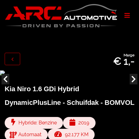
Marge
€ 1,-
Kia Niro 1.6 GDi Hybrid
DynamicPlusLine - Schuifdak - BOMVOL
Hybride: Benzine
2019
Automaat
92.177 KM