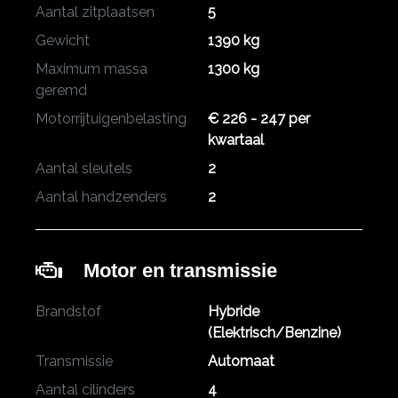
Aantal zitplaatsen
5
Gewicht
1390 kg
Maximum massa
1300 kg
geremd
Motorrijtuigenbelasting
€ 226 - 247 per
kwartaal
Aantal sleutels
2
Aantal handzenders
2
Motor en transmissie
Brandstof
Hybride
(Elektrisch/Benzine)
Transmissie
Automaat
Aantal cilinders
4