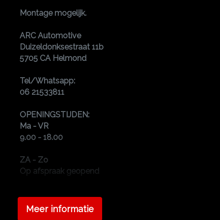
Montage mogelijk.
ARC Automotive
Duizeldonksestraat 11b
5705 CA Helmond
Tel/Whatsapp:
06 21533811
OPENINGSTIJDEN:
Ma - VR
9.00 - 18.00
ZA - Zo
Op afspraak geopend
Neem nu contact met ons op voor een afspraak.
Meer informatie