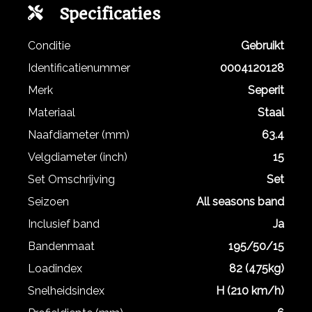
Specificaties
Conditie
Gebruikt
Identificatienummer
0004120128
Merk
Seperit
Materiaal
Staal
Naafdiameter (mm)
63.4
Velgdiameter (inch)
15
Set Omschrijving
Set
Seizoen
All seasons band
Inclusief band
Ja
Bandenmaat
195/50/15
Loadindex
82 (475kg)
Snelheidsindex
H (210 km/h)