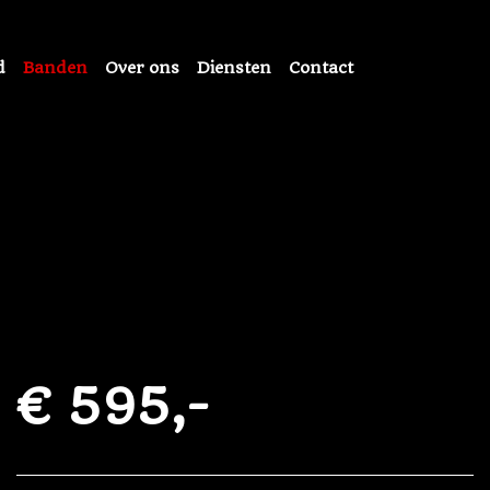
d
Banden
Over ons
Diensten
Contact
€ 595,-