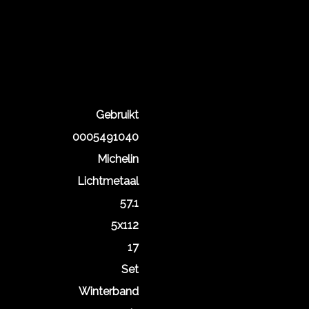
Gebruikt
0005491040
Michelin
Lichtmetaal
57.1
5x112
17
Set
Winterband