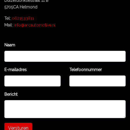
Duizeldonksestraat 11 B
5705CA Helmond
Tel:
0621533811
Mail:
info@arcautomotive.nl
Naam
E-mailadres
Telefoonnummer
Bericht
Versturen