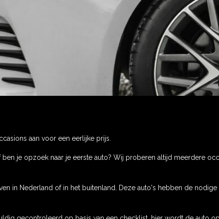
asions aan voor een eerlijke prijs.
Of ben je opzoek naar je eerste auto? Wij proberen altijd meerdere oc
ven in Nederland of in het buitenland. Deze auto's hebben de nodige
ldig gecontroleerd op basis van een checklist, hier wordt de auto 